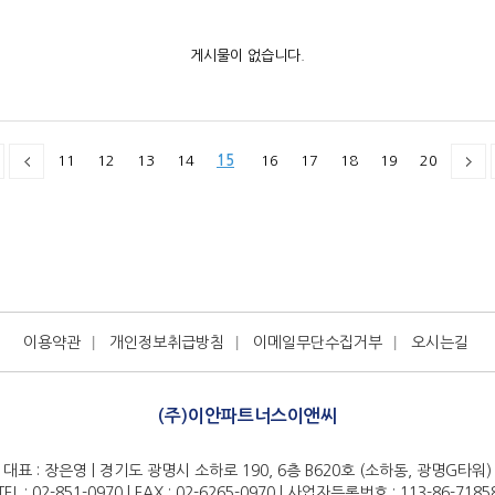
게시물이 없습니다.
11
12
13
14
15
16
17
18
19
20
이용약관
개인정보취급방침
이메일무단수집거부
오시는길
(주)이안파트너스이앤씨
대표 : 장은영 | 경기도 광명시 소하로 190, 6층 B620호 (소하동, 광명G타워)
TEL : 02-851-0970 | FAX : 02-6265-0970 | 사업자등록번호 : 113-86-7185